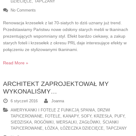
DZIECIĘCE, TAPCZANY
No Comments
Renowacja krzesełek z lat 70-siatych to dziś uznany już trend.
Przedstawiamy Państwu nowe odsłony starych mebli w tkaninach
prezentujących wspomniany styl. Efekt bardzo ciekawy, a zakup
starych foteli i krzesełek z okresu PRL daje interesujące efekty w
połączeniu ze stylizowanymi tkaninami.
Read More »
ARCHITEKT ZAPROJEKTOWAŁ MY
WYKONALIŚMY…
6 styczeń 2016
Joanna
AMERYKANKI I FOTELE Z FUNKCJĄ SPANIA
,
DRZWI
TAPICEROWANE
,
FOTELE
,
KANAPY, SOFY
,
KRZESŁA
,
PUFY,
SIEDZISKA
,
ROGÓWKI, WERSALKI
,
ZAGŁÓWKI, ŚCIANKI
TAPICEROWANE
,
ŁÓŻKA, ŁÓŻECZKA DZIECIĘCE, TAPCZANY