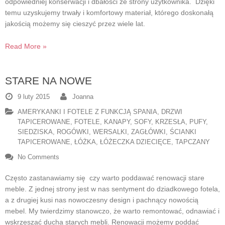
odpowiedniej konserwacji i dbałości ze strony użytkownika. Dzięki
temu uzyskujemy trwały i komfortowy materiał, którego doskonałą
jakością możemy się cieszyć przez wiele lat.
Read More »
STARE NA NOWE
9 luty 2015
Joanna
AMERYKANKI I FOTELE Z FUNKCJĄ SPANIA
,
DRZWI
TAPICEROWANE
,
FOTELE
,
KANAPY, SOFY
,
KRZESŁA
,
PUFY,
SIEDZISKA
,
ROGÓWKI, WERSALKI
,
ZAGŁÓWKI, ŚCIANKI
TAPICEROWANE
,
ŁÓŻKA, ŁÓŻECZKA DZIECIĘCE, TAPCZANY
No Comments
Często zastanawiamy się czy warto poddawać renowacji stare
meble. Z jednej strony jest w nas sentyment do dziadkowego fotela,
a z drugiej kusi nas nowoczesny design i pachnący nowością
mebel. My twierdzimy stanowczo, że warto remontować, odnawiać i
wskrzeszać ducha starych mebli. Renowacji możemy poddać