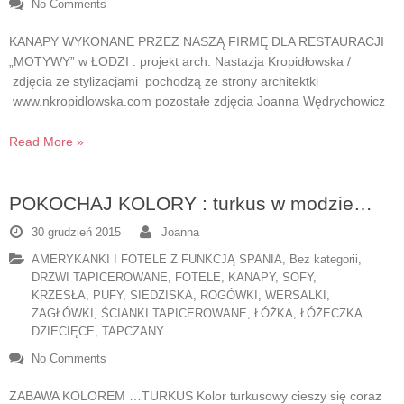
No Comments
KANAPY WYKONANE PRZEZ NASZĄ FIRMĘ DLA RESTAURACJI
„MOTYWY” w ŁODZI . projekt arch. Nastazja Kropidłowska /
zdjęcia ze stylizacjami pochodzą ze strony architektki
www.nkropidlowska.com pozostałe zdjęcia Joanna Wędrychowicz
Read More »
POKOCHAJ KOLORY : turkus w modzie…
30 grudzień 2015
Joanna
AMERYKANKI I FOTELE Z FUNKCJĄ SPANIA
,
Bez kategorii
,
DRZWI TAPICEROWANE
,
FOTELE
,
KANAPY, SOFY
,
KRZESŁA
,
PUFY, SIEDZISKA
,
ROGÓWKI, WERSALKI
,
ZAGŁÓWKI, ŚCIANKI TAPICEROWANE
,
ŁÓŻKA, ŁÓŻECZKA
DZIECIĘCE, TAPCZANY
No Comments
ZABAWA KOLOREM …TURKUS Kolor turkusowy cieszy się coraz