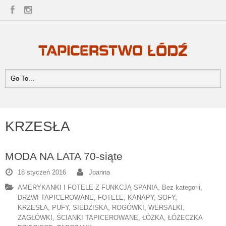
KRZESŁA
MODA NA LATA 70-siąte
18 styczeń 2016
Joanna
AMERYKANKI I FOTELE Z FUNKCJĄ SPANIA
,
Bez kategorii
,
DRZWI TAPICEROWANE
,
FOTELE
,
KANAPY, SOFY
,
KRZESŁA
,
PUFY, SIEDZISKA
,
ROGÓWKI, WERSALKI
,
ZAGŁÓWKI, ŚCIANKI TAPICEROWANE
,
ŁÓŻKA, ŁÓŻECZKA