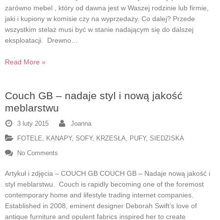
zarówno mebel , który od dawna jest w Waszej rodzinie lub firmie,
jaki i kupiony w komisie czy na wyprzedaży. Co dalej? Przede
wszystkim stelaż musi być w stanie nadającym się do dalszej
eksploatacji. Drewno…
Read More »
Couch GB – nadaje styl i nową jakość
meblarstwu
3 luty 2015
Joanna
FOTELE
,
KANAPY, SOFY
,
KRZESŁA
,
PUFY, SIEDZISKA
No Comments
Artykuł i zdjęcia – COUCH GB COUCH GB – Nadaje nową jakość i
styl meblarstwu. Couch is rapidly becoming one of the foremost
contemporary home and lifestyle trading internet companies.
Established in 2008, eminent designer Deborah Swift’s love of
antique furniture and opulent fabrics inspired her to create