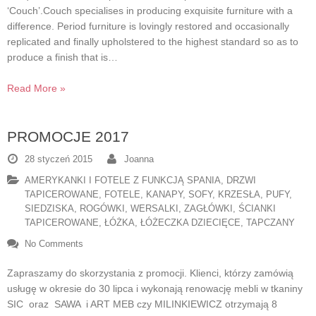
‘Couch’.Couch specialises in producing exquisite furniture with a
difference. Period furniture is lovingly restored and occasionally
replicated and finally upholstered to the highest standard so as to
produce a finish that is…
Read More »
PROMOCJE 2017
28 styczeń 2015
Joanna
AMERYKANKI I FOTELE Z FUNKCJĄ SPANIA
,
DRZWI
TAPICEROWANE
,
FOTELE
,
KANAPY, SOFY
,
KRZESŁA
,
PUFY,
SIEDZISKA
,
ROGÓWKI, WERSALKI
,
ZAGŁÓWKI, ŚCIANKI
TAPICEROWANE
,
ŁÓŻKA, ŁÓŻECZKA DZIECIĘCE, TAPCZANY
No Comments
Zapraszamy do skorzystania z promocji. Klienci, którzy zamówią
usługę w okresie do 30 lipca i wykonają renowację mebli w tkaniny
SIC oraz SAWA i ART MEB czy MILINKIEWICZ otrzymają 8