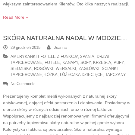
większym zainteresowaniem Klientów. Oto kilka naszych realizacji.
Read More »
SKÓRA NATURALNA NADAL W MODZIE…
29 grudzień 2015
Joanna
AMERYKANKI I FOTELE Z FUNKCJĄ SPANIA
,
DRZWI
TAPICEROWANE
,
FOTELE
,
KANAPY, SOFY
,
KRZESŁA
,
PUFY,
SIEDZISKA
,
ROGÓWKI, WERSALKI
,
ZAGŁÓWKI, ŚCIANKI
TAPICEROWANE
,
ŁÓŻKA, ŁÓŻECZKA DZIECIĘCE, TAPCZANY
No Comments
Prezentujemy komplet mebli wykonanych z naturalnej skóry
antykowanej, dającej efekt postarzenia i cieniowania. Posiadamy w
ofercie skóry w różnych odcieniach oraz o różnej fakturze.
Współpracujemy z najbardziej renomowanymi firmami oferującymi
na potrzeby tapicerstwa skóry naturalne w pełnej gamie wyboru.
Kolorystyka i faktura są powtarzalne. Skóra naturalna wymaga