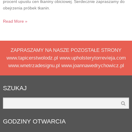
procent upustu cen tkaniny obiciowej. Serdecznie zapraszamy do
obejrzenia próbek tkanin.
Read More »
ZAPRASZAMY NA NASZE POZOSTAŁE STRONY
www.tapicerstwolodz.pl www.upholsterytorrevieja.com
www.wnetrzadesignu.pl www.joannawedrychowicz.pl
SZUKAJ
GODZINY OTWARCIA