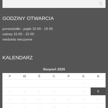
GODZINY OTWARCIA
poniedziałki - piątki 10.00 - 18.00
soboty 10.00 - 15.00
niedziela nieczynne
KALENDARZ
Sierpień 2026
P
W
Ś
C
P
S
N
1
2
3
4
5
6
7
8
9
10
11
12
13
14
15
16
17
18
19
20
21
22
23