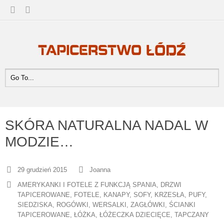
SKÓRA NATURALNA NADAL W
MODZIE…
29 grudzień 2015
Joanna
AMERYKANKI I FOTELE Z FUNKCJĄ SPANIA
,
DRZWI
TAPICEROWANE
,
FOTELE
,
KANAPY, SOFY
,
KRZESŁA
,
PUFY,
SIEDZISKA
,
ROGÓWKI, WERSALKI
,
ZAGŁÓWKI, ŚCIANKI
TAPICEROWANE
,
ŁÓŻKA, ŁÓŻECZKA DZIECIĘCE, TAPCZANY