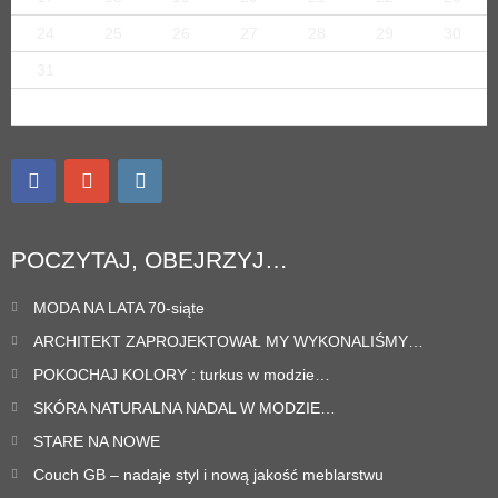
24
25
26
27
28
29
30
31
« sty
POCZYTAJ, OBEJRZYJ…
MODA NA LATA 70-siąte
ARCHITEKT ZAPROJEKTOWAŁ MY WYKONALIŚMY…
POKOCHAJ KOLORY : turkus w modzie…
SKÓRA NATURALNA NADAL W MODZIE…
STARE NA NOWE
Couch GB – nadaje styl i nową jakość meblarstwu