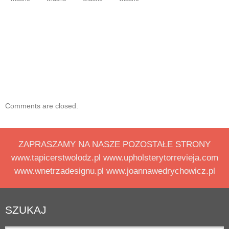
fotel skórzany
kanapa skórzana
meble skórzane
meble w skórze
skóra
skóra antykowana
skóra naturalna
Comments are closed.
ZAPRASZAMY NA NASZE POZOSTAŁE STRONY
www.tapicerstwolodz.pl www.upholsterytorrevieja.com
www.wnetrzadesignu.pl www.joannawedrychowicz.pl
SZUKAJ