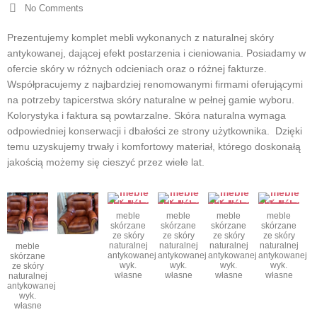
No Comments
Prezentujemy komplet mebli wykonanych z naturalnej skóry
antykowanej, dającej efekt postarzenia i cieniowania. Posiadamy w
ofercie skóry w różnych odcieniach oraz o różnej fakturze.
Współpracujemy z najbardziej renomowanymi firmami oferującymi
na potrzeby tapicerstwa skóry naturalne w pełnej gamie wyboru.
Kolorystyka i faktura są powtarzalne. Skóra naturalna wymaga
odpowiedniej konserwacji i dbałości ze strony użytkownika. Dzięki
temu uzyskujemy trwały i komfortowy materiał, którego doskonałą
jakością możemy się cieszyć przez wiele lat.
meble
meble
meble
meble
skórzane
skórzane
skórzane
skórzane
ze skóry
ze skóry
ze skóry
ze skóry
naturalnej
naturalnej
naturalnej
naturalnej
meble
antykowanej
antykowanej
antykowanej
antykowanej
skórzane
wyk.
wyk.
wyk.
wyk.
ze skóry
własne
własne
własne
własne
naturalnej
antykowanej
wyk.
własne